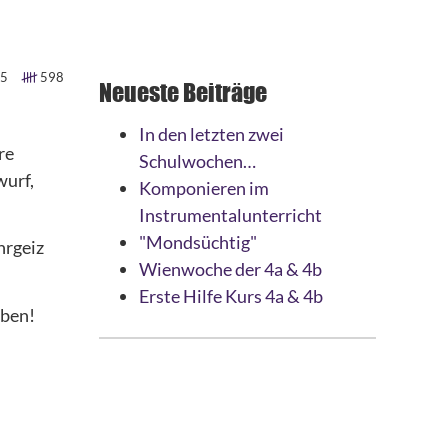
5
598
Neueste Beiträge
In den letzten zwei
re
Schulwochen…
wurf,
Komponieren im
Instrumentalunterricht
"Mondsüchtig"
hrgeiz
Wienwoche der 4a & 4b
Erste Hilfe Kurs 4a & 4b
aben!