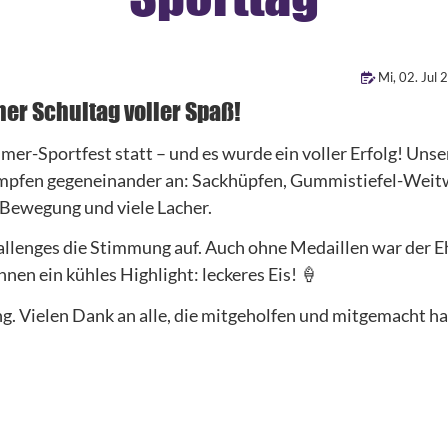
Mi
,
02
.
Jul
2
her Schultag voller Spaß!
r-Sportfest statt – und es wurde ein voller Erfolg! Unse
mpfen gegeneinander an: Sackhüpfen, Gummistiefel-Weit
 Bewegung und viele Lacher.
llenges die Stimmung auf. Auch ohne Medaillen war der E
en ein kühles Highlight: leckeres Eis! 🍦
g. Vielen Dank an alle, die mitgeholfen und mitgemacht h