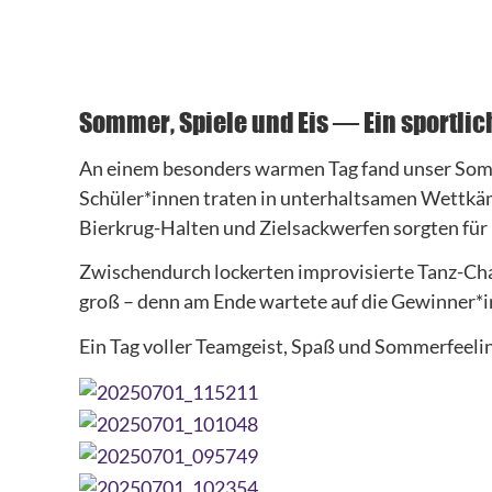
Sommer, Spiele und Eis – Ein sportlic
An einem besonders warmen Tag fand unser Somme
Schüler*innen traten in unterhaltsamen Wettkä
Bierkrug-Halten und Zielsackwerfen sorgten für
Zwischendurch lockerten improvisierte Tanz-Cha
groß – denn am Ende wartete auf die Gewinner*inn
Ein Tag voller Teamgeist, Spaß und Sommerfeelin