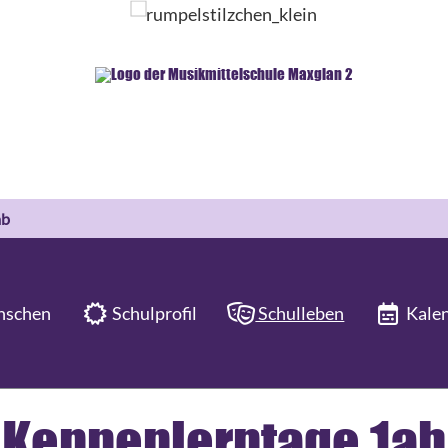
ab
schen
Schulprofil
Schulleben
Kale
Kennenlerntage 1ab