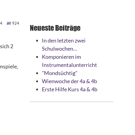
4
924
Neueste Beiträge
In den letzten zwei
sich 2
Schulwochen…
Komponieren im
Instrumentalunterricht
mspiele,
"Mondsüchtig"
Wienwoche der 4a & 4b
Erste Hilfe Kurs 4a & 4b