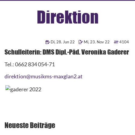
Direktion
Di
,
28
.
Jun
22
Mi
,
23
.
Nov
22
4104
Schulleiterin: DMS Dipl.-Päd. Veronika Gaderer
Tel.: 0662 834 054-71
direktion@musikms-maxglan2.at
Neueste Beiträge