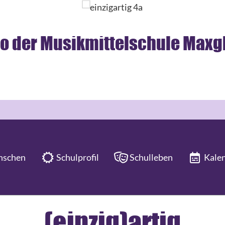
schen
Schulprofil
Schulleben
Kale
(einzig)artig