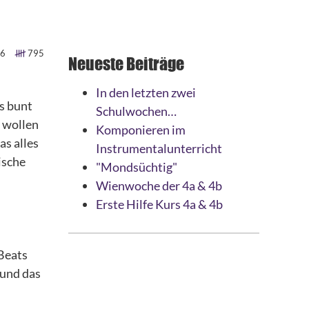
6
795
Neueste Beiträge
In den letzten zwei
s bunt
Schulwochen…
e wollen
Komponieren im
as alles
Instrumentalunterricht
lische
"Mondsüchtig"
Wienwoche der 4a & 4b
Erste Hilfe Kurs 4a & 4b
 Beats
 und das