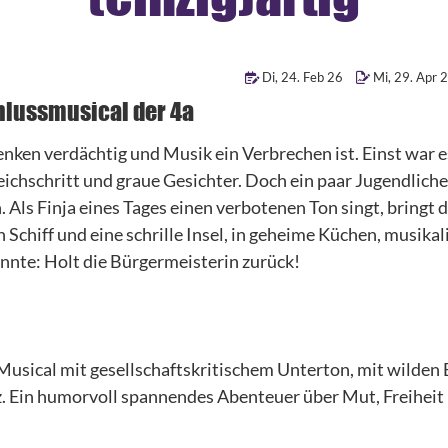
Di
,
24
.
Feb
26
Mi
,
29
.
Apr
2
hlussmusical der 4a
ken verdächtig und Musik ein Verbrechen ist. Einst war e
eichschritt und graue Gesichter. Doch ein paar Jugendlich
Als Finja eines Tages einen verbotenen Ton singt, bringt d
in Schiff und eine schrille Insel, in geheime Küchen, musika
önnte: Holt die Bürgermeisterin zurück!
Musical mit gesellschaftskritischem Unterton, mit wilden
z. Ein humorvoll spannendes Abenteuer über Mut, Freiheit